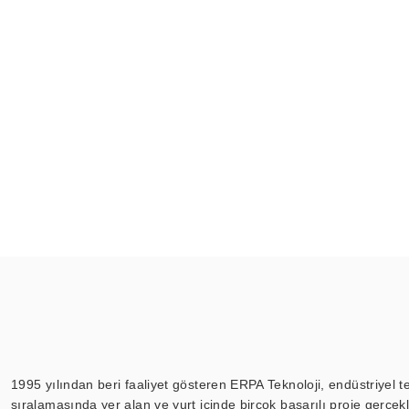
1995 yılından beri faaliyet gösteren ERPA Teknoloji, endüstriyel t
sıralamasında yer alan ve yurt içinde birçok başarılı proje gerçe