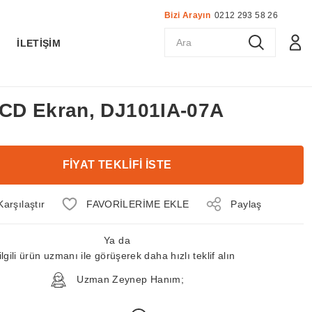
Bizi Arayın
0212 293 58 26
K
İLETİŞİM
 LCD Ekran, DJ101IA-07A
FİYAT TEKLİFİ İSTE
Karşılaştır
Paylaş
Ya da
ilgili ürün uzmanı ile görüşerek daha hızlı teklif alın
Uzman Zeynep Hanım;