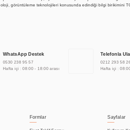
loji, görüntüleme teknolojileri konusunda edindiği bilgi birikimini T
ı durak ekranı, araç içi ekran, asansör ekranı, digital menüboard,
ar, kapı önü bilgi ekranları, panel PC, endüstriyel Panel PC, mini PC,
an görüntüleme sistemlerini de başarıyla projelendirme ve üretme kapa
çeşitli çözümler sunmaktadır. Bu kapsamda, akıllı bina, AVM, sinema, 
 bir sektöre özel ihtiyaçları anlamak ve karşılamak için özelleştiri
 kalite belgelerine ve sertifikalara sahip olup, etik değerlere bağlı
WhatsApp Destek
Telefonla Ul
zel çözümleri ile iş ortaklarının öne çıkmasına ve sürekli gelişimine k
0530 238 95 57
0212 293 58 2
Hafta içi : 08:00 - 18:00 arası
Hafta içi : 08:0
Formlar
Sayfalar