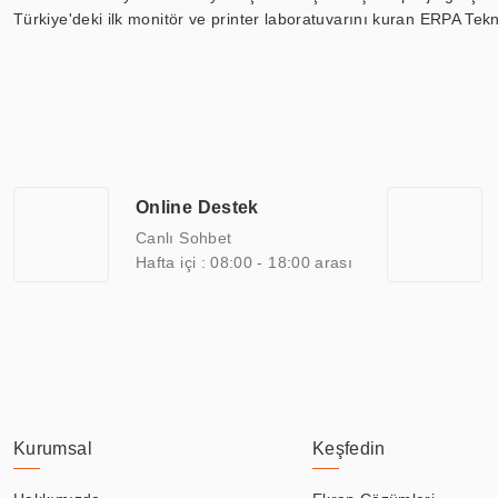
Türkiye'deki ilk monitör ve printer laboratuvarını kuran ERPA Tekno
Günümüzde TOCHI; videowall, digital signage, kiosk, totem, akıll
ekranları, CNC ekranı, toplantı odası ekranları, endüstriyel ekranl
ile 110” boyutları arasında üretebilirken, ayrıca standart dışı ol
ERPA Teknoloji, geniş bir yelpazede sektörlerle işbirliği yaparak 
savunma sanayi ve ulaşım gibi farklı sektörlerle çalışmaktadır. Her
arasında yer almaktadır. ERPA Teknoloji, uluslararası standartlarda
Online Destek
yılların getirdiği bilgi ve tecrübe ile birleştiren ERPA Teknoloji, ö
Canlı Sohbet
Hafta içi : 08:00 - 18:00 arası
Kurumsal
Keşfedin