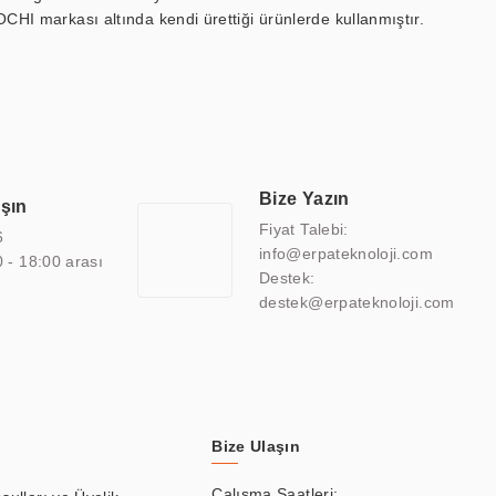
OCHI markası altında kendi ürettiği ürünlerde kullanmıştır.
 marin ekran, medikal ekran, savunma sanayi ekranı, ayna/TV
 endüstriyel mini PC ve akıllı bina sistemleri gibi çözümleri 4.5"
sitesine de sahiptir.
finans, eğitim, havacılık, restoran, otel, mağaza, sağlık,
lmiş çözümler geliştirmek, ERPA Teknoloji'nin uzmanlık alanları
 bir şekilde hareket etmektedir. Kaliteli ekipmanı, uzman kadroları,
Bize Yazın
aşın
atkı sağlamaktadır.
Fiyat Talebi:
6
info@erpateknoloji.com
0 - 18:00 arası
Destek:
destek@erpateknoloji.com
Bize Ulaşın
Çalışma Saatleri: