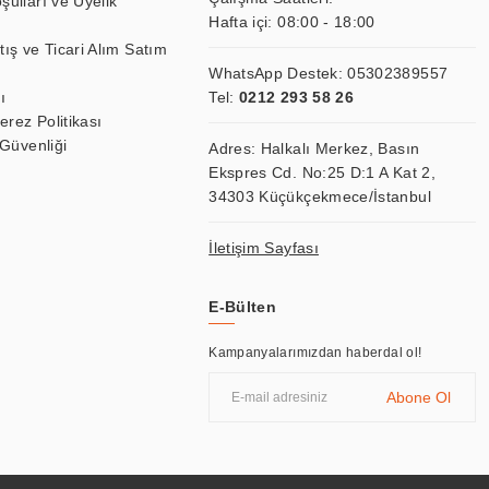
şulları ve Üyelik
Hafta içi: 08:00 - 18:00
tış ve Ticari Alım Satım
WhatsApp Destek:
05302389557
ı
Tel:
0212 293 58 26
Çerez Politikası
 Güvenliği
Adres: Halkalı Merkez, Basın
Ekspres Cd. No:25 D:1 A Kat 2,
34303 Küçükçekmece/İstanbul
İletişim Sayfası
E-Bülten
Kampanyalarımızdan haberdal ol!
Abone Ol