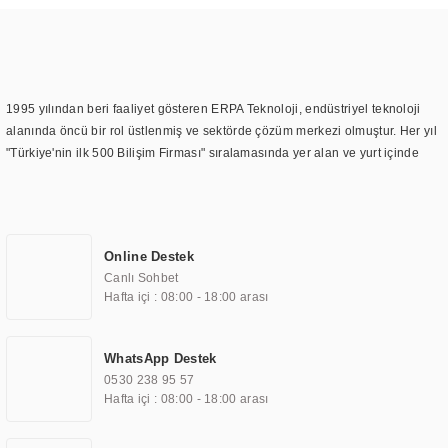
1995 yılından beri faaliyet gösteren ERPA Teknoloji, endüstriyel teknoloji
alanında öncü bir rol üstlenmiş ve sektörde çözüm merkezi olmuştur. Her yıl
"Türkiye'nin ilk 500 Bilişim Firması" sıralamasında yer alan ve yurt içinde
birçok başarılı proje gerçekleştiren ERPA Teknoloji, aynı zamanda yurt
dışında da kurduğu tedarik ağı ile farklı lokasyonlarda da hizmet
sunmaktadır. Türkiye'deki ilk monitör ve printer laboratuvarını kuran ERPA
Teknoloji, görüntüleme teknolojileri konusunda edindiği bilgi birikimini
Online Destek
TOCHI markası altında kendi ürettiği ürünlerde kullanmıştır. Günümüzde
Canlı Sohbet
TOCHI; videowall, digital signage, kiosk, totem, akıllı durak ekranı, araç içi
Hafta içi : 08:00 - 18:00 arası
ekran, asansör ekranı, digital menüboard, marin ekran, medikal ekran,
savunma sanayi ekranı, ayna/TV ekranları, CNC ekranı, toplantı odası
ekranları, endüstriyel ekranlar, kapı önü bilgi ekranları, panel PC,
WhatsApp Destek
endüstriyel Panel PC, mini PC, endüstriyel mini PC ve akıllı bina sistemleri
0530 238 95 57
gibi çözümleri 4.5" ile 110” boyutları arasında üretebilirken, ayrıca standart
Hafta içi : 08:00 - 18:00 arası
dışı olan görüntüleme sistemlerini de başarıyla projelendirme ve üretme
kapasitesine de sahiptir.