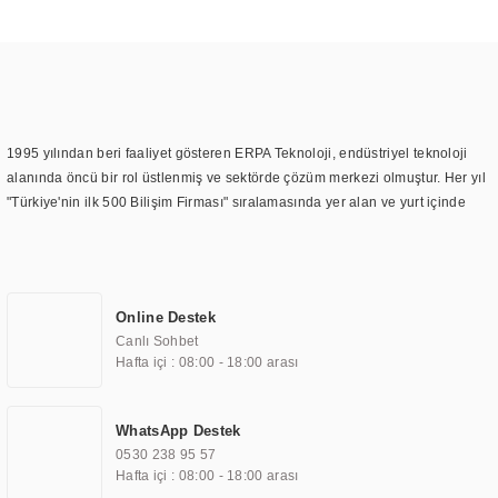
1995 yılından beri faaliyet gösteren ERPA Teknoloji, endüstriyel teknoloji
alanında öncü bir rol üstlenmiş ve sektörde çözüm merkezi olmuştur. Her yıl
"Türkiye'nin ilk 500 Bilişim Firması" sıralamasında yer alan ve yurt içinde
birçok başarılı proje gerçekleştiren ERPA Teknoloji, aynı zamanda yurt
dışında da kurduğu tedarik ağı ile farklı lokasyonlarda da hizmet
sunmaktadır. Türkiye'deki ilk monitör ve printer laboratuvarını kuran ERPA
Teknoloji, görüntüleme teknolojileri konusunda edindiği bilgi birikimini
Online Destek
TOCHI markası altında kendi ürettiği ürünlerde kullanmıştır. Günümüzde
Canlı Sohbet
TOCHI; videowall, digital signage, kiosk, totem, akıllı durak ekranı, araç içi
Hafta içi : 08:00 - 18:00 arası
ekran, asansör ekranı, digital menüboard, marin ekran, medikal ekran,
savunma sanayi ekranı, ayna/TV ekranları, CNC ekranı, toplantı odası
ekranları, endüstriyel ekranlar, kapı önü bilgi ekranları, panel PC,
WhatsApp Destek
endüstriyel Panel PC, mini PC, endüstriyel mini PC ve akıllı bina sistemleri
0530 238 95 57
gibi çözümleri 4.5" ile 110” boyutları arasında üretebilirken, ayrıca standart
Hafta içi : 08:00 - 18:00 arası
dışı olan görüntüleme sistemlerini de başarıyla projelendirme ve üretme