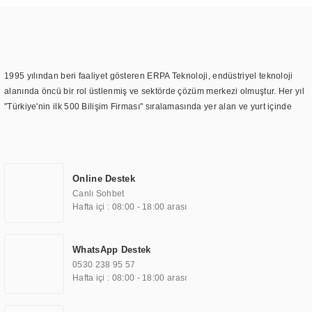
1995 yılından beri faaliyet gösteren ERPA Teknoloji, endüstriyel teknoloji
alanında öncü bir rol üstlenmiş ve sektörde çözüm merkezi olmuştur. Her yıl
"Türkiye'nin ilk 500 Bilişim Firması" sıralamasında yer alan ve yurt içinde
birçok başarılı proje gerçekleştiren ERPA Teknoloji, aynı zamanda yurt
dışında da kurduğu tedarik ağı ile farklı lokasyonlarda da hizmet
sunmaktadır. Türkiye'deki ilk monitör ve printer laboratuvarını kuran ERPA
Teknoloji, görüntüleme teknolojileri konusunda edindiği bilgi birikimini
Online Destek
TOCHI markası altında kendi ürettiği ürünlerde kullanmıştır. Günümüzde
Canlı Sohbet
TOCHI; videowall, digital signage, kiosk, totem, akıllı durak ekranı, araç içi
Hafta içi : 08:00 - 18:00 arası
ekran, asansör ekranı, digital menüboard, marin ekran, medikal ekran,
savunma sanayi ekranı, ayna/TV ekranları, CNC ekranı, toplantı odası
ekranları, endüstriyel ekranlar, kapı önü bilgi ekranları, panel PC,
WhatsApp Destek
endüstriyel Panel PC, mini PC, endüstriyel mini PC ve akıllı bina sistemleri
0530 238 95 57
gibi çözümleri 4.5" ile 110” boyutları arasında üretebilirken, ayrıca standart
Hafta içi : 08:00 - 18:00 arası
dışı olan görüntüleme sistemlerini de başarıyla projelendirme ve üretme
kapasitesine de sahiptir.