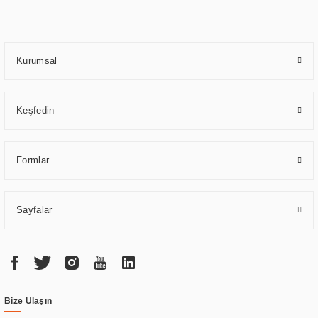
bağlı bir şekilde hareket etmektedir. Kaliteli ekipmanı, uzman kadroları,
yılların getirdiği bilgi ve tecrübe ile birleştiren ERPA Teknoloji, özel
çözümleri ile iş ortaklarının öne çıkmasına ve sürekli gelişimine katkı
sağlamaktadır.
Kurumsal
Keşfedin
Formlar
Sayfalar
Bize Ulaşın