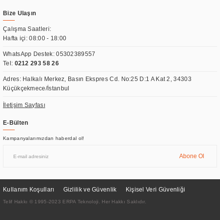
Bize Ulaşın
Çalışma Saatleri:
Hafta içi: 08:00 - 18:00
WhatsApp Destek:
05302389557
Tel:
0212 293 58 26
Adres: Halkalı Merkez, Basın Ekspres Cd. No:25 D:1 A Kat 2, 34303
Küçükçekmece/İstanbul
İletişim Sayfası
E-Bülten
Kampanyalarımızdan haberdal ol!
Abone Ol
Kullanım Koşulları
Gizlilik ve Güvenlik
Kişisel Veri Güvenliği
Telif Hakkı © 1995-2023 ERPA Teknoloji. Her Hakkı Saklıdır.