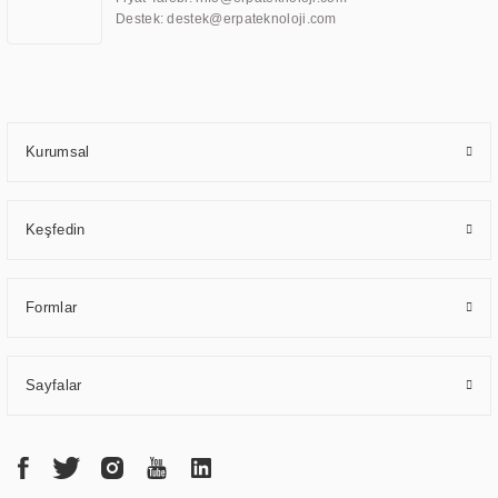
uzmanlık alanları arasında yer almaktadır. ERPA Teknoloji, uluslararası
Destek: destek@erpateknoloji.com
standartlarda kalite belgelerine ve sertifikalara sahip olup, etik değerlere
bağlı bir şekilde hareket etmektedir. Kaliteli ekipmanı, uzman kadroları,
yılların getirdiği bilgi ve tecrübe ile birleştiren ERPA Teknoloji, özel
çözümleri ile iş ortaklarının öne çıkmasına ve sürekli gelişimine katkı
sağlamaktadır.
Kurumsal
Keşfedin
Formlar
Sayfalar