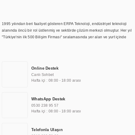
1995 yılından beri faaliyet gösteren ERPA Teknoloji, endüstriyel teknoloji
alanında öncü bir rol üstlenmiş ve sektörde çözüm merkezi olmuştur. Her yıl
"Türkiye'nin ilk 500 Bilişim Firması" sıralamasında yer alan ve yurt içinde
birçok başarılı proje gerçekleştiren ERPA Teknoloji, aynı zamanda yurt
dışında da kurduğu tedarik ağı ile farklı lokasyonlarda da hizmet
sunmaktadır. Türkiye'deki ilk monitör ve printer laboratuvarını kuran ERPA
Teknoloji, görüntüleme teknolojileri konusunda edindiği bilgi birikimini
Online Destek
TOCHI markası altında kendi ürettiği ürünlerde kullanmıştır. Günümüzde
Canlı Sohbet
TOCHI; videowall, digital signage, kiosk, totem, akıllı durak ekranı, araç içi
Hafta içi : 08:00 - 18:00 arası
ekran, asansör ekranı, digital menüboard, marin ekran, medikal ekran,
savunma sanayi ekranı, ayna/TV ekranları, CNC ekranı, toplantı odası
ekranları, endüstriyel ekranlar, kapı önü bilgi ekranları, panel PC,
WhatsApp Destek
endüstriyel Panel PC, mini PC, endüstriyel mini PC ve akıllı bina sistemleri
0530 238 95 57
gibi çözümleri 4.5" ile 110” boyutları arasında üretebilirken, ayrıca standart
Hafta içi : 08:00 - 18:00 arası
dışı olan görüntüleme sistemlerini de başarıyla projelendirme ve üretme
kapasitesine de sahiptir.
Telefonla Ulaşın