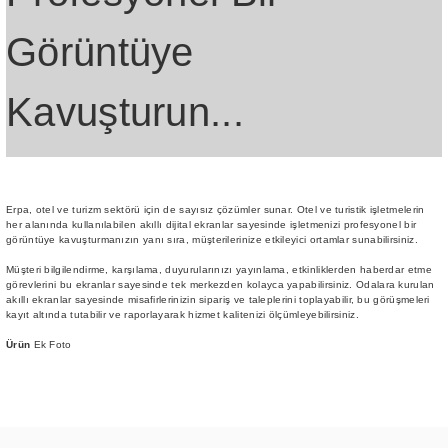
Görüntüye
Kavuşturun...
Erpa, otel ve turizm sektörü için de sayısız çözümler sunar. Otel ve turistik işletmelerin
her alanında kullanılabilen akıllı dijital ekranlar sayesinde işletmenizi profesyonel bir
görüntüye kavuşturmanızın yanı sıra, müşterilerinize etkileyici ortamlar sunabilirsiniz.
Müşteri bilgilendirme, karşılama, duyurularınızı yayınlama, etkinliklerden haberdar etme
görevlerini bu ekranlar sayesinde tek merkezden kolayca yapabilirsiniz. Odalara kurulan
akıllı ekranlar sayesinde misafirlerinizin sipariş ve taleplerini toplayabilir, bu görüşmeleri
kayıt altında tutabilir ve raporlayarak hizmet kalitenizi ölçümleyebilirsiniz.
Ürün
Ek Foto