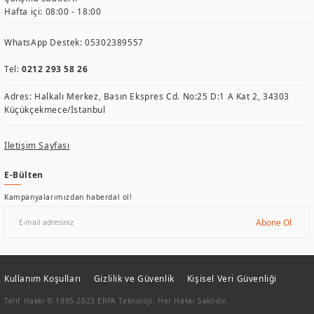
Hafta içi: 08:00 - 18:00
WhatsApp Destek:
05302389557
Tel:
0212 293 58 26
Adres: Halkalı Merkez, Basın Ekspres Cd. No:25 D:1 A Kat 2, 34303
Küçükçekmece/İstanbul
İletişim Sayfası
E-Bülten
Kampanyalarımızdan haberdal ol!
Abone Ol
Kullanım Koşulları
Gizlilik ve Güvenlik
Kişisel Veri Güvenliği
Telif Hakkı © 1995-2023 ERPA Teknoloji. Her Hakkı Saklıdır.