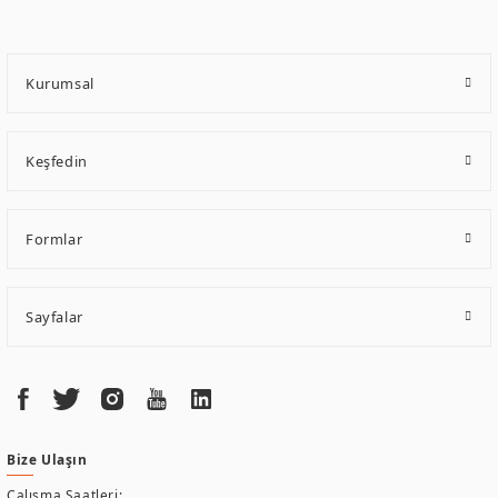
belgelerine ve sertifikalara sahip olup, etik değerlere bağlı bir şekilde
hareket etmektedir. Kaliteli ekipmanı, uzman kadroları, yılların getirdiği
bilgi ve tecrübe ile birleştiren ERPA Teknoloji, özel çözümleri ile iş
Kurumsal
ortaklarının öne çıkmasına ve sürekli gelişimine katkı sağlamaktadır.
Keşfedin
Formlar
Sayfalar
Bize Ulaşın
Çalışma Saatleri: