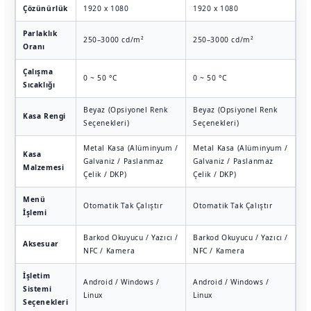
Çözünürlük
1920 x 1080
1920 x 1080
19
Parlaklık
250–3000 cd/m²
250–3000 cd/m²
2
Oranı
Çalışma
0 ~ 50 °C
0 ~ 50 °C
0 
Sıcaklığı
Beyaz (Opsiyonel Renk
Beyaz (Opsiyonel Renk
Be
Kasa Rengi
Seçenekleri)
Seçenekleri)
Se
Metal Kasa (Alüminyum /
Metal Kasa (Alüminyum /
Me
Kasa
Galvaniz / Paslanmaz
Galvaniz / Paslanmaz
Ga
Malzemesi
Çelik / DKP)
Çelik / DKP)
Çe
Menü
Otomatik Tak Çalıştır
Otomatik Tak Çalıştır
Ot
İşlemi
Barkod Okuyucu / Yazıcı /
Barkod Okuyucu / Yazıcı /
Ba
Aksesuar
NFC / Kamera
NFC / Kamera
N
İşletim
Android / Windows /
Android / Windows /
An
Sistemi
Linux
Linux
Li
Seçenekleri