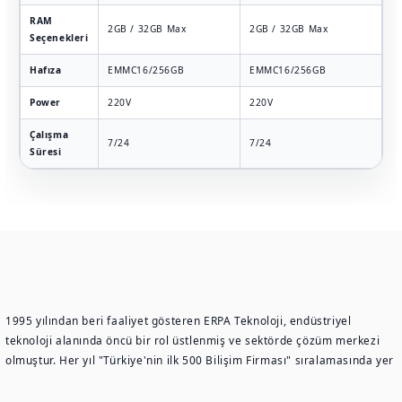
RAM
2GB / 32GB Max
2GB / 32GB Max
2
Seçenekleri
Hafıza
EMMC16/256GB
EMMC16/256GB
E
Power
220V
220V
2
Çalışma
7/24
7/24
7
Süresi
1995 yılından beri faaliyet gösteren ERPA Teknoloji, endüstriyel
teknoloji alanında öncü bir rol üstlenmiş ve sektörde çözüm merkezi
olmuştur. Her yıl "Türkiye'nin ilk 500 Bilişim Firması" sıralamasında yer
alan ve yurt içinde birçok başarılı proje gerçekleştiren ERPA Teknoloji,
aynı zamanda yurt dışında da kurduğu tedarik ağı ile farklı