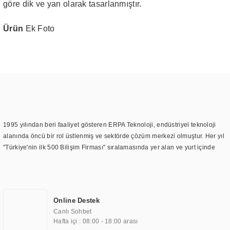
göre dik ve yan olarak tasarlanmıştır.
Ürün
Ek Foto
1995 yılından beri faaliyet gösteren ERPA Teknoloji, endüstriyel teknoloji
alanında öncü bir rol üstlenmiş ve sektörde çözüm merkezi olmuştur. Her yıl
"Türkiye'nin ilk 500 Bilişim Firması" sıralamasında yer alan ve yurt içinde
birçok başarılı proje gerçekleştiren ERPA Teknoloji, aynı zamanda yurt
dışında da kurduğu tedarik ağı ile farklı lokasyonlarda da hizmet
sunmaktadır. Türkiye'deki ilk monitör ve printer laboratuvarını kuran ERPA
Teknoloji, görüntüleme teknolojileri konusunda edindiği bilgi birikimini
Online Destek
TOCHI markası altında kendi ürettiği ürünlerde kullanmıştır. Günümüzde
Canlı Sohbet
TOCHI; videowall, digital signage, kiosk, totem, akıllı durak ekranı, araç içi
Hafta içi : 08:00 - 18:00 arası
ekran, asansör ekranı, digital menüboard, marin ekran, medikal ekran,