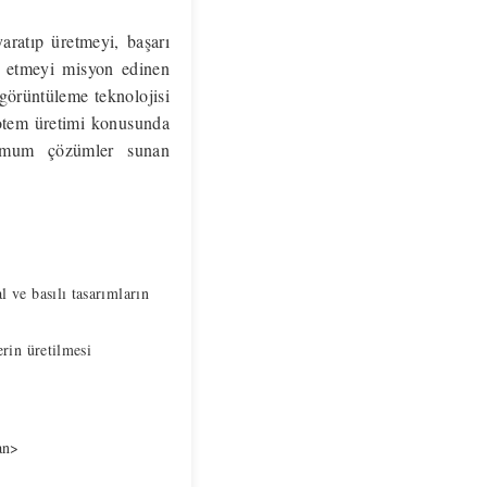
yaratıp üretmeyi, başarı
şa etmeyi misyon edinen
görüntüleme teknolojisi
Totem üretimi konusunda
ptimum çözümler sunan
l ve basılı tasarımların
erin üretilmesi
pan>