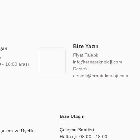
 marin ekran, medikal ekran, savunma sanayi ekranı, ayna/TV
 endüstriyel mini PC ve akıllı bina sistemleri gibi çözümleri 4.5"
sitesine de sahiptir.
finans, eğitim, havacılık, restoran, otel, mağaza, sağlık,
lmiş çözümler geliştirmek, ERPA Teknoloji'nin uzmanlık alanları
 bir şekilde hareket etmektedir. Kaliteli ekipmanı, uzman kadroları,
Bize Yazın
aşın
atkı sağlamaktadır.
Fiyat Talebi:
6
info@erpateknoloji.com
0 - 18:00 arası
Destek:
destek@erpateknoloji.com
Bize Ulaşın
Çalışma Saatleri:
şulları ve Üyelik
Hafta içi: 08:00 - 18:00