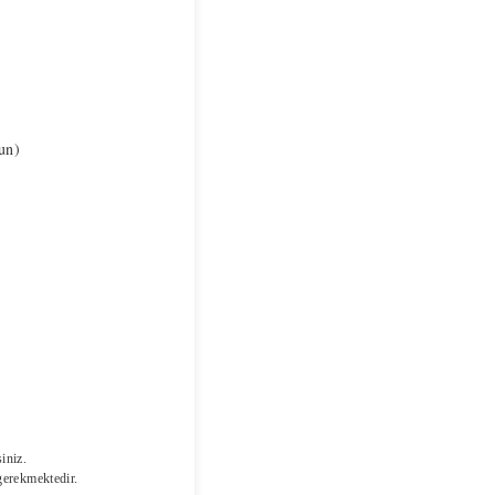
un)
iniz.
erekmektedir.