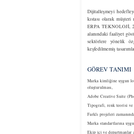
Dijitalleşmeyi hedefley
kıstası olarak müşteri
ERPA TEKNOLOJİ, 28 yıl
alanındaki faaliyet gö
sektörlere yönelik ö
keşfedilmemiş tasarımla
GÖREV TANIMI
Marka kimliğine uygun logo
oluşturulması,
Adobe Creative Suite (Phot
Tipografi, renk teorisi ve
Farklı projeleri zamanında
Marka standartlarına uygun
Ekip içi ve departmanlar a