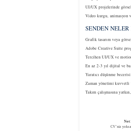
UI/UX projelerinde görsel
Video kurgu, animasyon ve
SENDEN NELER
Grafik tasarım veya görse
Adobe Creative Suite pro
Tercihen UI/UX ve motion
En az 2-3 yıl dijital ve b
Yaratıcı düşünme beceris
Zaman yönetimi kuvvetli v
Takım çalışmasına yatkın, 
Not
CV’niz yoksa