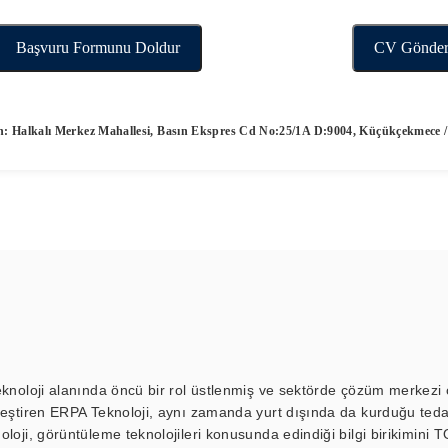
Başvuru Formunu Doldur
CV Gönde
: Halkalı Merkez Mahallesi, Basın Ekspres Cd No:25/1A D:9004, Küçükçekmece /
eknoloji alanında öncü bir rol üstlenmiş ve sektörde çözüm merkezi ol
kleştiren ERPA Teknoloji, aynı zamanda yurt dışında da kurduğu tedar
loji, görüntüleme teknolojileri konusunda edindiği bilgi birikimini T