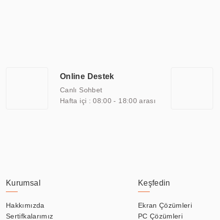
Günümüzde TOCHI; videowall, digital signage, kiosk, totem, akıll
ekranları, CNC ekranı, toplantı odası ekranları, endüstriyel ekranl
ile 110” boyutları arasında üretebilirken, ayrıca standart dışı ol
ERPA Teknoloji, geniş bir yelpazede sektörlerle işbirliği yaparak 
savunma sanayi ve ulaşım gibi farklı sektörlerle çalışmaktadır. Her
arasında yer almaktadır. ERPA Teknoloji, uluslararası standartlarda
Online Destek
yılların getirdiği bilgi ve tecrübe ile birleştiren ERPA Teknoloji, ö
Canlı Sohbet
Hafta içi : 08:00 - 18:00 arası
Kurumsal
Keşfedin
Hakkımızda
Ekran Çözümleri
Sertifkalarımız
PC Çözümleri