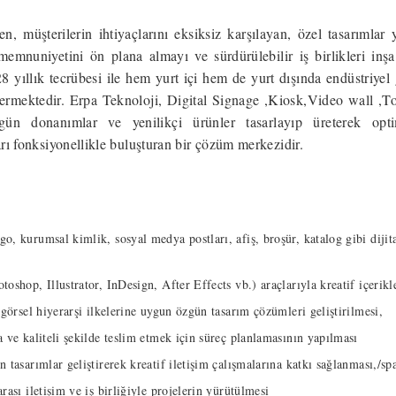
en, müşterilerin ihtiyaçlarını eksiksiz karşılayan, özel tasarımlar 
 memnuniyetini ön plana almayı ve sürdürülebilir iş birlikleri in
lık tecrübesi ile hem yurt içi hem de yurt dışında endüstriyel 
stermektedir. Erpa Teknoloji, Digital Signage ,Kiosk,Video wall ,
zgün donanımlar ve yenilikçi ürünler tasarlayıp üreterek o
rı fonksiyonellikle buluşturan bir çözüm merkezidir.
, kurumsal kimlik, sosyal medya postları, afiş, broşür, katalog gibi dijita
oshop, Illustrator, InDesign, After Effects vb.) araçlarıyla kreatif içerikl
 görsel hiyerarşi ilkelerine uygun özgün tasarım çözümleri geliştirilmesi,
 ve kaliteli şekilde teslim etmek için süreç planlamasının yapılması
 tasarımlar geliştirerek kreatif iletişim çalışmalarına katkı sağlanması,/s
rası iletişim ve iş birliğiyle projelerin yürütülmesi