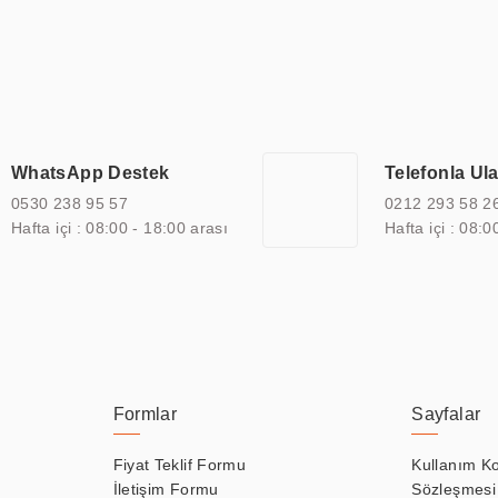
ı durak ekranı, araç içi ekran, asansör ekranı, digital menüboard,
ar, kapı önü bilgi ekranları, panel PC, endüstriyel Panel PC, mini PC,
an görüntüleme sistemlerini de başarıyla projelendirme ve üretme kapa
çeşitli çözümler sunmaktadır. Bu kapsamda, akıllı bina, AVM, sinema, 
 bir sektöre özel ihtiyaçları anlamak ve karşılamak için özelleştiri
 kalite belgelerine ve sertifikalara sahip olup, etik değerlere bağlı
WhatsApp Destek
Telefonla Ul
zel çözümleri ile iş ortaklarının öne çıkmasına ve sürekli gelişimine k
0530 238 95 57
0212 293 58 2
Hafta içi : 08:00 - 18:00 arası
Hafta içi : 08:0
Formlar
Sayfalar
Fiyat Teklif Formu
Kullanım Ko
İletişim Formu
Sözleşmesi