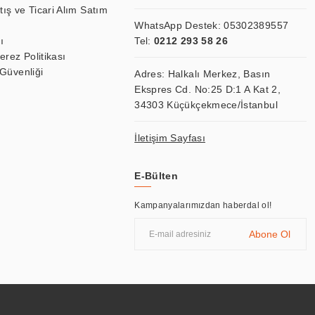
tış ve Ticari Alım Satım
WhatsApp Destek:
05302389557
ı
Tel:
0212 293 58 26
Çerez Politikası
 Güvenliği
Adres: Halkalı Merkez, Basın
Ekspres Cd. No:25 D:1 A Kat 2,
34303 Küçükçekmece/İstanbul
İletişim Sayfası
E-Bülten
Kampanyalarımızdan haberdal ol!
Abone Ol