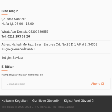
Bize Ulaşın
Çalışma Saatleri:
Hafta içi: 08:00 - 18:00
WhatsApp Destek:
05302389557
Tel:
0212 293 58 26
Adres: Halkalı Merkez, Basın Ekspres Cd. No:25 D:1 A Kat 2, 34303
Küçükçekmece/İstanbul
İletişim Sayfası
E-Bülten
Kampanyalarımızdan haberdal ol!
Abone Ol
Kullanım Koşulları
Gizlilik ve Güvenlik
Kişisel Veri Güvenliği
Telif Hakkı © 1995-2023 ERPA Teknoloji. Her Hakkı Saklıdır.