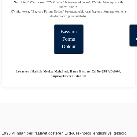
Not
: Eğer CV’niz varsa, "CV Gönder" butonuna tıklayarak CV’nizi bize e-posta ile
iletebilirsiniz.
CV’niz yoksa, "Başvuru Formu Doldur" butonuna tıklayarak başvuru formunu eksiksiz
doldurmanız gerekmektedir.
Başvuru
Formu
Doldur
Lokasyon: Halkalı Merkez Mahallesi, Basın Ekspres Cd No:25/1A D:9004,
Küçükçekmece / İstanbul
1995 yılından beri faaliyet gösteren ERPA Teknoloji, endüstriyel teknoloji