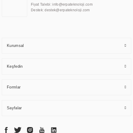
ve karşılamak için özelleştirilmiş çözümler geliştirmek, ERPA Teknoloji'nin
Fiyat Talebi: info@erpateknoloji.com
uzmanlık alanları arasında yer almaktadır. ERPA Teknoloji, uluslararası
Destek: destek@erpateknoloji.com
standartlarda kalite belgelerine ve sertifikalara sahip olup, etik değerlere
bağlı bir şekilde hareket etmektedir. Kaliteli ekipmanı, uzman kadroları,
yılların getirdiği bilgi ve tecrübe ile birleştiren ERPA Teknoloji, özel
çözümleri ile iş ortaklarının öne çıkmasına ve sürekli gelişimine katkı
sağlamaktadır.
Kurumsal
Keşfedin
Formlar
Sayfalar