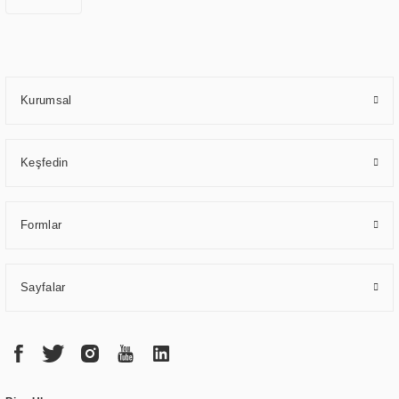
standartlarda kalite belgelerine ve sertifikalara sahip olup, etik değerlere
bağlı bir şekilde hareket etmektedir. Kaliteli ekipmanı, uzman kadroları,
yılların getirdiği bilgi ve tecrübe ile birleştiren ERPA Teknoloji, özel
çözümleri ile iş ortaklarının öne çıkmasına ve sürekli gelişimine katkı
sağlamaktadır.
Kurumsal
Keşfedin
Formlar
Sayfalar