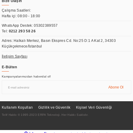
Bize Ulaşın
Çalışma Saatleri:
Hafta içi: 08:00 - 18:00
WhatsApp Destek:
05302389557
Tel:
0212 293 58 26
Adres: Halkalı Merkez, Basın Ekspres Cd. No:25 D:1 A Kat 2, 34303
Küçükçekmece/İstanbul
İletişim Sayfası
E-Bülten
Kampanyalarımızdan haberdal ol!
Abone Ol
Kullanım Koşulları
Gizlilik ve Güvenlik
Kişisel Veri Güvenliği
Telif Hakkı © 1995-2023 ERPA Teknoloji. Her Hakkı Saklıdır.