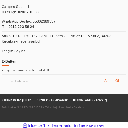
Çalışma Saatleri:
Hafta içi: 08:00 - 18:00
WhatsApp Destek:
05302389557
Tel:
0212 293 58 26
Adres: Halkalı Merkez, Basın Ekspres Cd. No:25 D:1 A Kat 2, 34303
Küçükçekmece/İstanbul
İletişim Sayfası
E-Bülten
Kampanyalarımızdan haberdal ol!
Abone Ol
Kullanım Koşulları
Gizlilik ve Güvenlik
Kişisel Veri Güvenliği
Telif Hakkı © 1995-2023 ERPA Teknoloji. Her Hakkı Saklıdır.
ideasoft
ile
e-