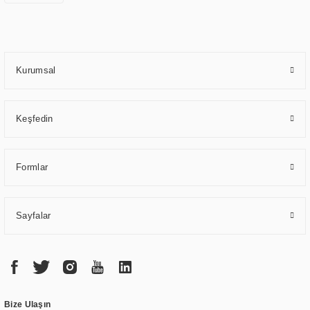
bağlı bir şekilde hareket etmektedir. Kaliteli ekipmanı, uzman kadroları,
yılların getirdiği bilgi ve tecrübe ile birleştiren ERPA Teknoloji, özel
çözümleri ile iş ortaklarının öne çıkmasına ve sürekli gelişimine katkı
sağlamaktadır.
Kurumsal
Keşfedin
Formlar
Sayfalar
Bize Ulaşın