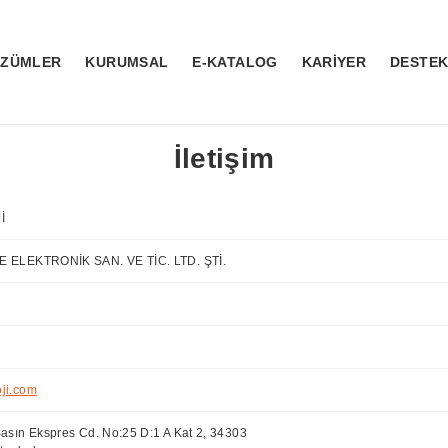
ÖZÜMLER
KURUMSAL
E-KATALOG
KARİYER
DESTE
İletişim
İ
E ELEKTRONİK SAN. VE TİC. LTD. ŞTİ.
ji.com
Basın Ekspres Cd. No:25 D:1 A Kat 2, 34303