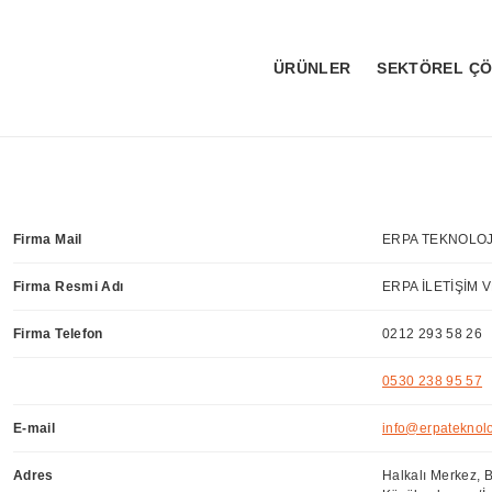
ÜRÜNLER
SEKTÖREL Ç
Firma Mail
ERPA TEKNOLOJ
Firma Resmi Adı
ERPA İLETİŞİM V
Firma Telefon
0212 293 58 26
0530 238 95 57
E-mail
info@erpateknolo
Adres
Halkalı Merkez, 