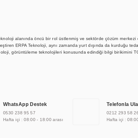
eknoloji alanında öncü bir rol üstlenmiş ve sektörde çözüm merkezi ol
kleştiren ERPA Teknoloji, aynı zamanda yurt dışında da kurduğu tedar
loji, görüntüleme teknolojileri konusunda edindiği bilgi birikimini T
ı durak ekranı, araç içi ekran, asansör ekranı, digital menüboard,
ar, kapı önü bilgi ekranları, panel PC, endüstriyel Panel PC, mini PC,
an görüntüleme sistemlerini de başarıyla projelendirme ve üretme kapa
çeşitli çözümler sunmaktadır. Bu kapsamda, akıllı bina, AVM, sinema, 
 bir sektöre özel ihtiyaçları anlamak ve karşılamak için özelleştiri
 kalite belgelerine ve sertifikalara sahip olup, etik değerlere bağlı
WhatsApp Destek
Telefonla Ul
zel çözümleri ile iş ortaklarının öne çıkmasına ve sürekli gelişimine k
0530 238 95 57
0212 293 58 2
Hafta içi : 08:00 - 18:00 arası
Hafta içi : 08:0