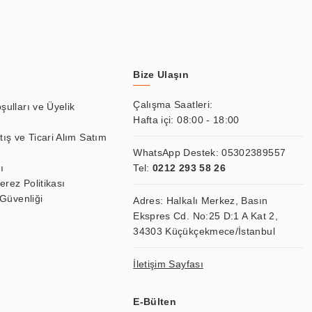
Bize Ulaşın
Çalışma Saatleri:
şulları ve Üyelik
Hafta içi: 08:00 - 18:00
tış ve Ticari Alım Satım
WhatsApp Destek:
05302389557
ı
Tel:
0212 293 58 26
Çerez Politikası
 Güvenliği
Adres: Halkalı Merkez, Basın
Ekspres Cd. No:25 D:1 A Kat 2,
34303 Küçükçekmece/İstanbul
İletişim Sayfası
E-Bülten