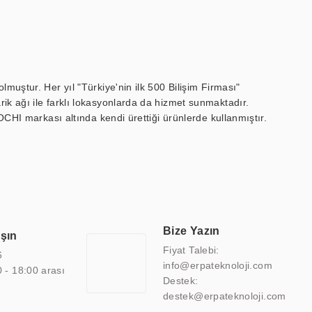
muştur. Her yıl "Türkiye'nin ilk 500 Bilişim Firması"
ik ağı ile farklı lokasyonlarda da hizmet sunmaktadır.
OCHI markası altında kendi ürettiği ürünlerde kullanmıştır.
 marin ekran, medikal ekran, savunma sanayi ekranı, ayna/TV
 endüstriyel mini PC ve akıllı bina sistemleri gibi çözümleri 4.5"
sitesine de sahiptir.
finans, eğitim, havacılık, restoran, otel, mağaza, sağlık,
lmiş çözümler geliştirmek, ERPA Teknoloji'nin uzmanlık alanları
 bir şekilde hareket etmektedir. Kaliteli ekipmanı, uzman kadroları,
Bize Yazın
aşın
atkı sağlamaktadır.
Fiyat Talebi:
6
info@erpateknoloji.com
0 - 18:00 arası
Destek:
destek@erpateknoloji.com