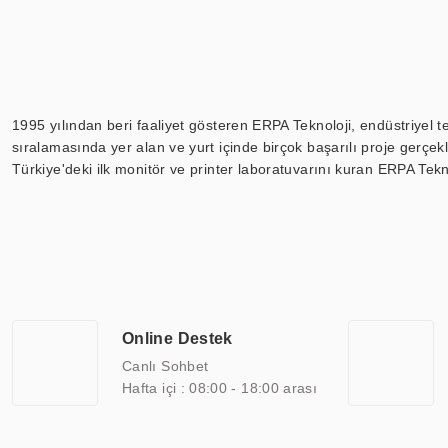
1995 yılından beri faaliyet gösteren ERPA Teknoloji, endüstriyel t
sıralamasında yer alan ve yurt içinde birçok başarılı proje gerçe
Türkiye'deki ilk monitör ve printer laboratuvarını kuran ERPA Tekno
Günümüzde TOCHI; videowall, digital signage, kiosk, totem, akıll
ekranları, CNC ekranı, toplantı odası ekranları, endüstriyel ekranl
ile 110” boyutları arasında üretebilirken, ayrıca standart dışı ol
ERPA Teknoloji, geniş bir yelpazede sektörlerle işbirliği yaparak 
savunma sanayi ve ulaşım gibi farklı sektörlerle çalışmaktadır. Her
arasında yer almaktadır. ERPA Teknoloji, uluslararası standartlarda
Online Destek
yılların getirdiği bilgi ve tecrübe ile birleştiren ERPA Teknoloji, ö
Canlı Sohbet
Hafta içi : 08:00 - 18:00 arası